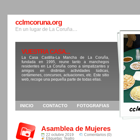
cclmcoruna.org
En un lugar de La Coruña…
VUESTRA CASA...
La Casa Castilla-La Mancha de La Coruña,
fundada en 1995, reune tanto a manchegos
residentes en La Coruña como a simpatizantes y
amigos en distintas actividades lúdicas,
certámenes, concursos, actuaciones, etc. Este sitio
web, recoge una pequeña parte de todas ellas.
INICIO
CONTACTO
FOTOGRAFIAS
Asamblea de Mujeres
22 octubre 2019
Comentarios (0)
Etiquetas:
Teatro