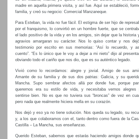
madre en aquella primera visita, y así fue. Aquí se estableció, for
familia, y creó su negocio: Comercial Manzaneque.
Para Esteban, la vida no fue fácil. El estigma de ser hijo de represa
por el franquismo, lo convirtió en un hombre fuerte, que se centra
el lado positivo de la vida y en los amigos, sin dejar que la historia 
agravios amargaran su carácter. Nos lo quiso contar y nos dej
testimonio por escrito en sus memorias: “Así lo recuerdo, y as
cuento”. “Es lo único que le voy a dejar a mi nieto” dijo al presenta
obviando todo el cariño que nos dio, que es su auténtico legado.
Vivió como lo recordamos: alegre y jovial. Amigo de sus ami
Amante de su familia y de sus dos patrias: Galicia, y su querid
Mancha. Supo sembrar afectos allá por donde fue, porque par
querernos era su estilo de vida, y necesitaba vernos alegres 
sentirse bien. No es que no tuviera sus “broncas” de vez en cua
pero nada que realmente hiciera mella en su corazón.
Nos dejó y eso ya no tiene solución. Nos queda su legado, su recu
y, a los que colaboramos con el, tanto dentro como fuera de la Cas
Castilla – La Mancha, sus enseñanzas.
Querido Esteban, sabemos que estarás haciendo amigos donde qu