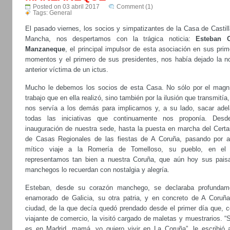
Posted on 03 abril 2017
Comment (1)
Tags:
General
El pasado viernes, los socios y simpatizantes de la Casa de Castil
Mancha, nos despertamos con la trágica noticia:
Esteban O
Manzaneque
, el principal impulsor de esta asociación en sus pri
momentos y el primero de sus presidentes, nos había dejado la n
anterior víctima de un ictus.
Mucho le debemos los socios de esta Casa. No sólo por el magní
trabajo que en ella realizó, sino también por la ilusión que transmitía
nos servía a los demás para implicarnos y, a su lado, sacar adel
todas las iniciativas que continuamente nos proponía. Desd
inauguración de nuestra sede, hasta la puesta en marcha del Cert
de Casas Regionales de las fiestas de A Coruña, pasando por a
mítico viaje a la Romería de Tomelloso, su pueblo, en el
representamos tan bien a nuestra Coruña, que aún hoy sus pais
manchegos lo recuerdan con nostalgia y alegría.
Esteban, desde su corazón manchego, se declaraba profundam
enamorado de Galicia, su otra patria, y en concreto de A Coruña
ciudad, de la que decía quedó prendado desde el primer día que, 
viajante de comercio, la visitó cargado de maletas y muestrarios. “
es en Madrid, mamá, yo quiero vivir en La Coruña”, le escribió 