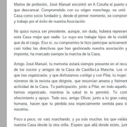
Marino de profesión, José Manuel encontró en A Coruña el puerto e
que descansar. Comprometido con su origen manchego, se unió 
Casa como socio fundador y, desde el primer momento, se comprom
y trabajo por el éxito de nuestra Asociación.
No quiso nunca ser presidente, aunque, sin duda, hubiera represen
esta Casa mejor que nadie. Lo suyo era trabajar lejos de la visibi
que da el cargo. Eso si, su compromiso le hizo participar activamen
casi todas las directivas que han gestionado nuestra asociación y
impronta, ha marcado siempre la marcha de la Casa.
Amigo José Manuel, tu memoria estará siempre presente en el recu
de los socios y amigos de la Casa de Castilla-La Mancha. Los vi
que nos organizaste, y que disfrutamos contigo y con Pilar, tu mujer
números de la revista que dirigiste, que resumían amena y fielment
actividad de la Casa. Tu participación, junto a Pilar, en todo aquell
hemos organizado, mientras la salud te lo permitió. Tú cont
ofrecimiento y apoyo. Todo eso, amigo Oliver, junto a tu gran cate
humana, hacen que tu pérdida sea especialmente sentida para t
nosotros.
Poco a poco, os vais marchando, y ya sois muchos los que veláis
nuestra Casa desde la otra orilla. Espero que allá donde estés, jun