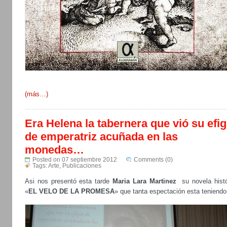
(más…)
Era Helena la tabernera que vió su efig
de emperatriz acuñada en las
monedas…
Posted on 07 septiembre 2012
Comments (0)
Tags:
Arte
,
Publicaciones
Asi nos presentó esta tarde
Maria Lara Martinez
su novela histó
«
EL VELO DE LA PROMESA
» que tanta espectación esta teniendo