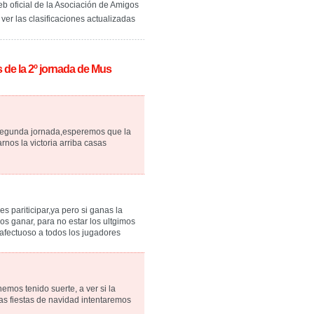
eb oficial de la Asociación de Amigos
er las clasificaciones actualizadas
de la 2º jornada de Mus
segunda jornada,esperemos que la
rnos la victoria arriba casas
s pariticipar,ya pero si ganas la
os ganar, para no estar los ultgimos
afectuoso a todos los jugadores
emos tenido suerte, a ver si la
as fiestas de navidad intentaremos