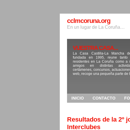
cclmcoruna.org
En un lugar de La Coruña…
VUESTRA CASA...
La Casa Castilla-La Mancha d
fundada en 1995, reune tanto
residentes en La Coruña como a s
amigos en distintas activida
certámenes, concursos, actuaciones,
web, recoge una pequeña parte de t
INICIO
CONTACTO
FO
Resultados de la 2º 
Interclubes