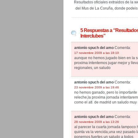
Resultados oficiales extraidos de la w
del Mus de La Coruña, donde podeis v
5 Respuestas a “Resultados 
Interclubes”
antonio spuch del amo
Comenta:
17 noviembre 2009 a las 18:10
aunque no hemos jugado bien en la 
proxima intentemos jugar mejor y lleva
regionales, un saludo
antonio spuch del amo
Comenta:
23 noviembre 2009 a las 19:46
no hemos ganado, pero lo importante e
releche,la proxima jornada intentarem
como el atl. de madrid un saludo muy 
antonio spuch del amo
Comenta:
28 noviembre 2009 a las 13:26
al parecer la cuarta jornada tampoco h
quinta va la vencida,una vez pasado l
ponernos fuertes un saludo a todos