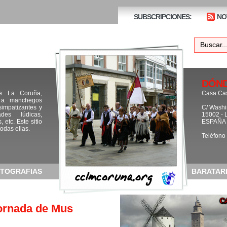
SUBSCRIPCIONES:
NO
DÓND
e La Coruña,
Casa Cas
 a manchegos
impatizantes y
C/ Washi
des lúdicas,
15002 - 
 etc. Este sitio
ESPAÑA
odas ellas.
Teléfono
TOGRAFIAS
BARATAR
jornada de Mus