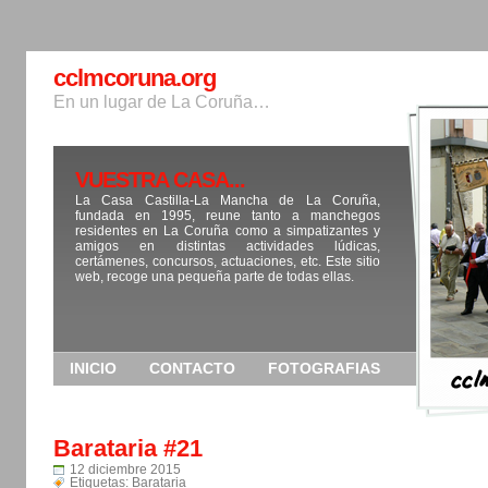
cclmcoruna.org
En un lugar de La Coruña…
VUESTRA CASA...
La Casa Castilla-La Mancha de La Coruña,
fundada en 1995, reune tanto a manchegos
residentes en La Coruña como a simpatizantes y
amigos en distintas actividades lúdicas,
certámenes, concursos, actuaciones, etc. Este sitio
web, recoge una pequeña parte de todas ellas.
INICIO
CONTACTO
FOTOGRAFIAS
Barataria #21
12 diciembre 2015
Etiquetas:
Barataria