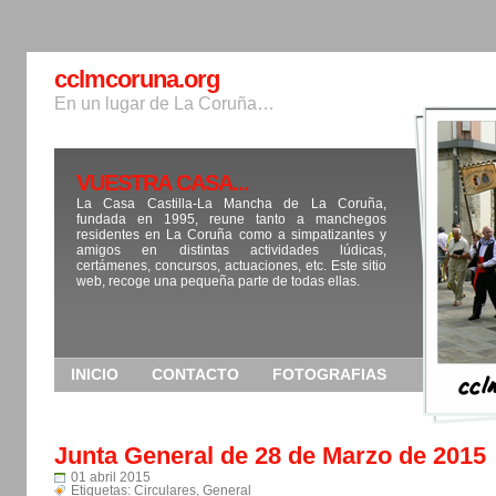
cclmcoruna.org
En un lugar de La Coruña…
VUESTRA CASA...
La Casa Castilla-La Mancha de La Coruña,
fundada en 1995, reune tanto a manchegos
residentes en La Coruña como a simpatizantes y
amigos en distintas actividades lúdicas,
certámenes, concursos, actuaciones, etc. Este sitio
web, recoge una pequeña parte de todas ellas.
INICIO
CONTACTO
FOTOGRAFIAS
Junta General de 28 de Marzo de 2015
01 abril 2015
Etiquetas:
Circulares
,
General